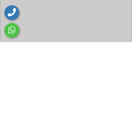
ETKİNLİKLER
HABERLER
Tüm Etkinlikleri
Tüm Haberleri İnceleyin
İnceleyin
PROJELER
ZİYARETLERİMİZ