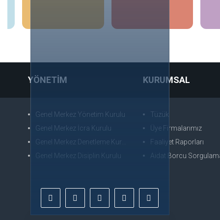
İncele
İncele
YÖNETİM
KURUMSAL
Genel Merkez Yönetim Kurulu
Tüzük
Genel Merkez İcra Kurulu
Üye Firmalarımız
Genel Merkez Denetleme Kurulu
Faaliyet Raporları
Genel Merkez Disiplin Kurulu
Aidat Borcu Sorgulam