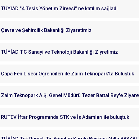
TÜYİAD "4.Tesis Yönetim Zirvesi" ne katılım sağladı
Çevre ve Şehircilik Bakanlığı Ziyaretimiz
TÜYİAD T.C Sanayi ve Teknoloji Bakanlığı Ziyretimiz
Çapa Fen Lisesi Öğrencileri ile Zaim Teknopark'ta Buluştuk
Zaim Teknopark A.Ş. Genel Müdürü Tezer Battal Bey'e Ziyare
RUTEV İftar Programında STK ve İş Adamları ile buluştuk
TÜYİAD Tek Rumeli Tv. Yönetim Kurulu Başkanı Atilla BAYKAL 