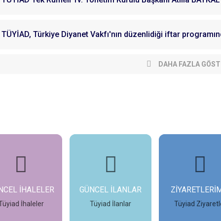
TÜYİAD, Türkiye Diyanet Vakfı'nın düzenlidiği iftar programın
DAHA FAZLA GÖST
NCEL İHALELER
GÜNCEL İLANLAR
ZİYARETLERİ
Tüyiad İhaleler
Tüyiad İlanlar
Tüyiad Ziyaretl