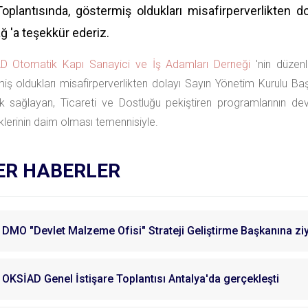
Toplantısında, göstermiş oldukları misafirperverlikten
ğ 'a teşekkür ederiz.
AD
Otomatik Kapı Sanayici ve İş Adamları Derneği
'nin düzen
iş oldukları misafirperverlikten dolayı Sayın Yönetim Kurulu B
elik sağlayan, Ticareti ve Dostluğu pekiştiren programlarının
liklerinin daim olması temennisiyle.
ER HABERLER
DMO "Devlet Malzeme Ofisi" Strateji Geliştirme Başkanına zi
OKSİAD Genel İstişare Toplantısı Antalya'da gerçekleşti