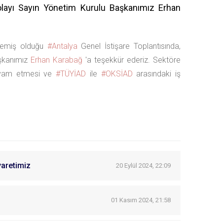
 dolayı Sayın Yönetim Kurulu Başkanımız Erhan
lemiş olduğu
#
Antalya
Genel İstişare Toplantısında,
aşkanımız
Erhan Karabağ
'a teşekkür ederiz. Sektöre
 devam etmesi ve
#
TÜYİAD
ile
#
OKSİAD
arasındaki iş
yaretimiz
20 Eylül 2024, 22:09
01 Kasım 2024, 21:58