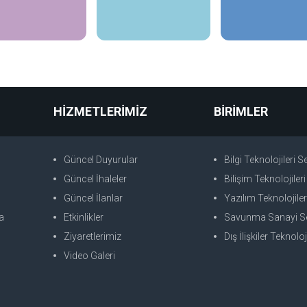
İncele
İncele
İncele
HİZMETLERİMİZ
BİRİMLER
Güncel Duyurular
Bilgi Teknolojileri 
Güncel İhaleler
Bilişim Teknolojileri S
Güncel İlanlar
Yazılım Teknolojileri S
a
Etkinlikler
Savunma Sanayi Sekt
Ziyaretlerimiz
Dış İlişkiler Teknoloji 
Video Galeri