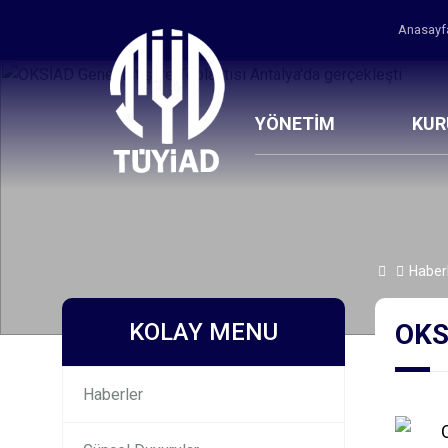
Anasay
YÖNETİM
KU
Haber
KOLAY MENU
OKSİ
Haberler