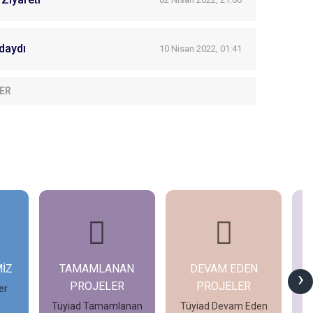
daydı
10 Nisan 2022, 01:41
ER
MİZ
TAMAMLANAN
DEVAM EDEN
G
›
PROJELER
PROJELER
er
Tüyiad Tamamlanan
Tüyiad Devam Eden