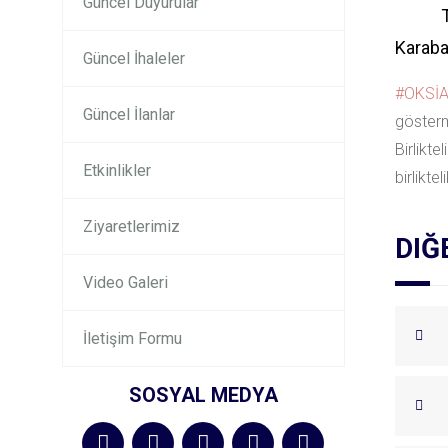
Güncel Duyurular
Karaba
Güncel İhaleler
#
OKSİ
Güncel İlanlar
gösterm
Birlikt
Etkinlikler
birlikte
Ziyaretlerimiz
DIĞ
Video Galeri
İletişim Formu
SOSYAL MEDYA