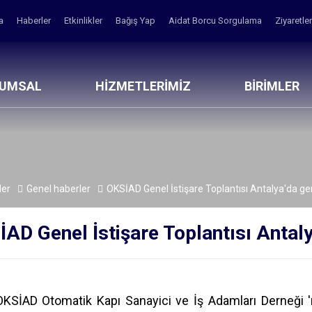
fa
Haberler
Etkinlikler
Bağış Yap
Aidat Borcu Sorgulama
Ziyaretle
RUMSAL
HİZMETLERİMİZ
BİRİMLER
ler
Genel haberler
OKSİAD Genel İstişare Toplantısı Antalya'da ge
AD Genel İstişare Toplantısı Antaly
OKSİAD Otomatik Kapı Sanayici ve İş Adamları Derneği '