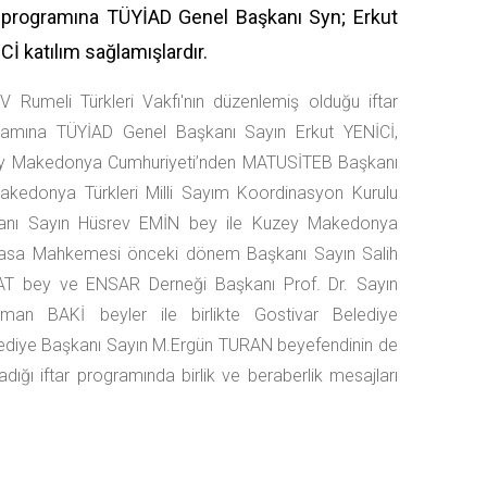
r programına TÜYİAD Genel Başkanı Syn; Erkut
Cİ katılım sağlamışlardır.
 Rumeli Türkleri Vakfı'nın düzenlemiş olduğu iftar
ramına TÜYİAD Genel Başkanı Sayın Erkut YENİCİ,
y Makedonya Cumhuriyeti’nden MATUSİTEB Başkanı
akedonya Türkleri Milli Sayım Koordinasyon Kurulu
anı Sayın Hüsrev EMİN bey ile Kuzey Makedonya
asa Mahkemesi önceki dönem Başkanı Sayın Salih
T bey ve ENSAR Derneği Başkanı Prof. Dr. Sayın
yman BAKİ beyler ile birlikte Gostivar Belediye
elediye Başkanı Sayın M.Ergün TURAN beyefendinin de
ladığı iftar programında birlik ve beraberlik mesajları