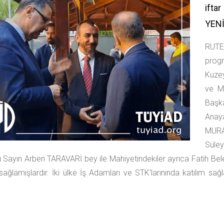
ifta
YENİ
RUTEV
prog
Kuze
ve M
Başk
Anay
MURA
Süle
 Sayın Arben TARAVARİ bey ile Mahiyetindekiler ayrıca Fatih B
 sağlamışlardır. İki ülke İş Adamları ve STK'larınında katılım sağ