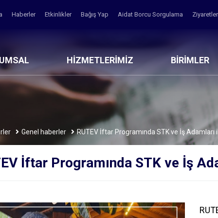
fa
Haberler
Etkinlikler
Bağış Yap
Aidat Borcu Sorgulama
Ziyaretle
RUMSAL
HİZMETLERİMİZ
BİRİMLER
rler
Genel haberler
RUTEV İftar Programında STK ve İş Adamları i
V İftar Programında STK ve İş Ada
RUTE