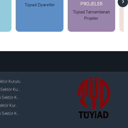
›
PROJELER
PROJELER
er
Tüyiad Tamamlanan
Tüyiad Devam Eden
Projeler
Projeler
İncele
İncele
Sektör Kurulu
ektör Kurulu
ektör Kurulu
ör Kurulu
Sektör Kurulu