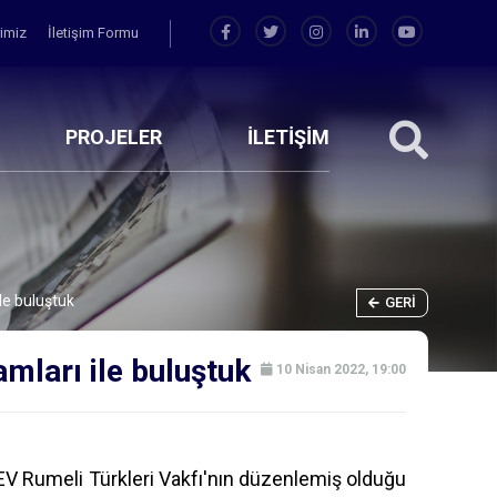
rimiz
İletişim Formu
PROJELER
İLETİŞİM
le buluştuk
GERI
mları ile buluştuk
10 Nisan 2022, 19:00
V Rumeli Türkleri Vakfı'nın düzenlemiş olduğu