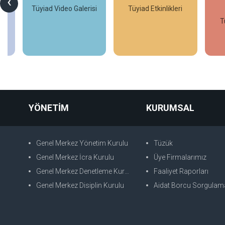
‹
DUYURULAR
si
Tüyiad Etkinlikleri
Tüyiad Duyurular
İncele
İncele
YÖNETİM
KURUMSAL
Genel Merkez Yönetim Kurulu
Tüzük
Genel Merkez İcra Kurulu
Üye Firmalarımız
Genel Merkez Denetleme Kurulu
Faaliyet Raporları
Genel Merkez Disiplin Kurulu
Aidat Borcu Sorgulam