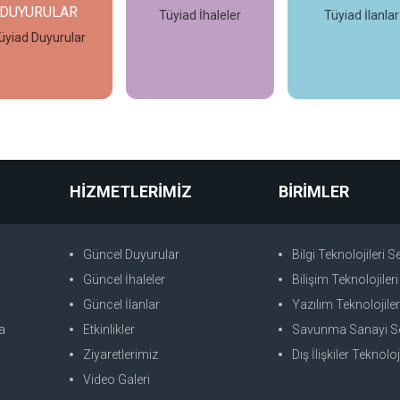
Tüyiad İhaleler
Tüyiad İlanlar
Tüyiad Ziyaretl
İncele
İncele
İncele
HİZMETLERİMİZ
BİRİMLER
Güncel Duyurular
Bilgi Teknolojileri 
Güncel İhaleler
Bilişim Teknolojileri S
Güncel İlanlar
Yazılım Teknolojileri S
a
Etkinlikler
Savunma Sanayi Sekt
Ziyaretlerimiz
Dış İlişkiler Teknoloji 
Video Galeri