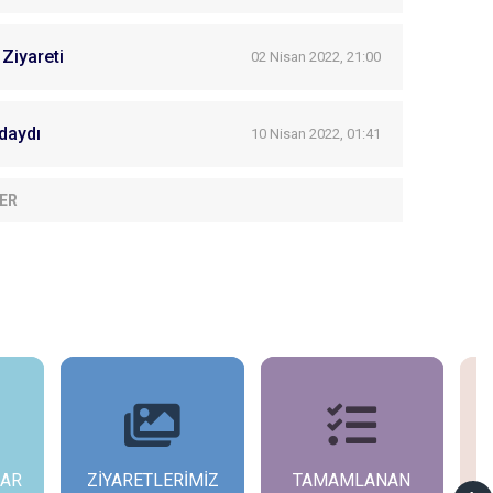
Ziyareti
02 Nisan 2022, 21:00
daydı
10 Nisan 2022, 01:41
ER
MİZ
TAMAMLANAN
DEVAM EDEN
G