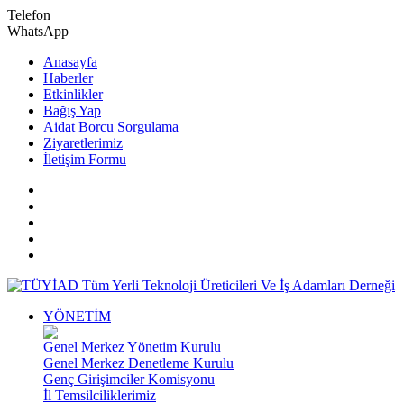
Telefon
WhatsApp
Anasayfa
Haberler
Etkinlikler
Bağış Yap
Aidat Borcu Sorgulama
Ziyaretlerimiz
İletişim Formu
YÖNETİM
Genel Merkez Yönetim Kurulu
Genel Merkez Denetleme Kurulu
Genç Girişimciler Komisyonu
İl Temsilciliklerimiz