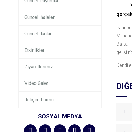
Güncel Duyurular
gerçekl
Güncel İhaleler
İstanbu
Güncel İlanlar
Mühendi
Battal'
Etkinlikler
geliştir
Kendiler
Ziyaretlerimiz
Video Galeri
DIĞ
İletişim Formu
SOSYAL MEDYA