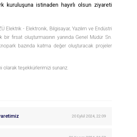
 kuruluşuna istinaden hayırlı olsun ziyareti
 Elektrik - Elektronik, Bilgisayar, Yazılım ve Endüstri
ük bir fırsat oluşturmasının yanında Genel Müdür Sn.
eknopark bazında katma değer oluşturacak projeler
mi olarak teşekkürlerimizi sunarız.
yaretimiz
20 Eylül 2024, 22:09