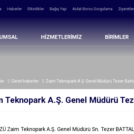
fa
Haberler
Etkinlikler
Bağış Yap
Aidat Borcu Sorgulama
Ziyaretle
RUMSAL
HİZMETLERİMİZ
BİRİMLER
ler
Genel haberler
Zaim Teknopark A.Ş. Genel Müdürü Tezer Batta
 Teknopark A.Ş. Genel Müdürü Tezer
İZÜ Zaim Teknopark A.Ş. Genel Müdürü Sn. Tezer BATTAL