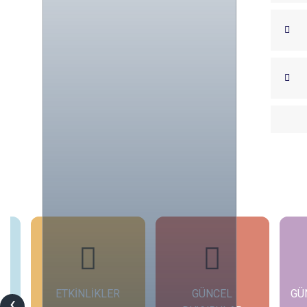
ETKİNLİKLER
GÜNCEL
GÜ
‹