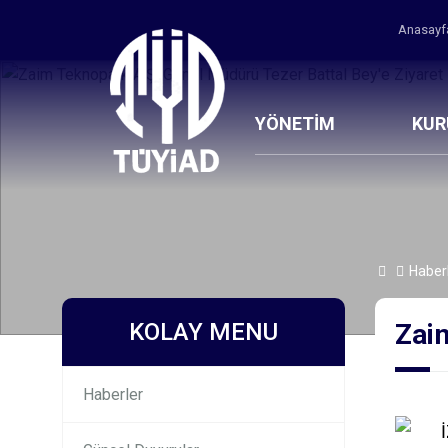
Anasay
YÖNETİM
KU
Haber
KOLAY MENU
Zaim
Haberler