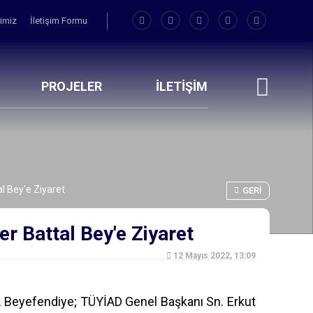
rimiz
İletişim Formu
PROJELER
İLETİŞİM
l Bey'e Ziyaret
GERI
 Battal Bey'e Ziyaret
12 Mayıs 2022, 13:09
 Beyefendiye; TÜYİAD Genel Başkanı Sn. Erkut