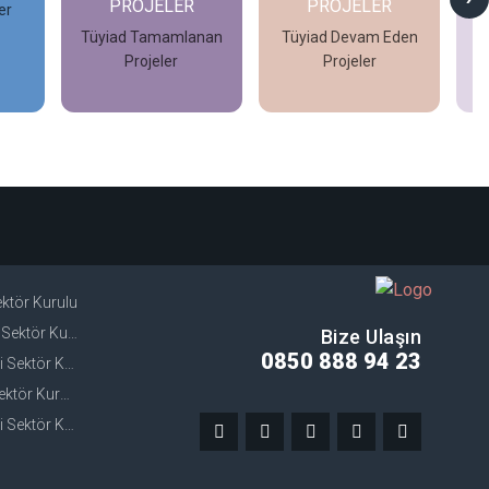
PROJELER
PROJELER
er
Tüyiad Tamamlanan
Tüyiad Devam Eden
Projeler
Projeler
İncele
İncele
Sektör Kurulu
ektör Kurulu
Bize Ulaşın
0850 888 94 23
ektör Kurulu
ör Kurulu
Sektör Kurulu