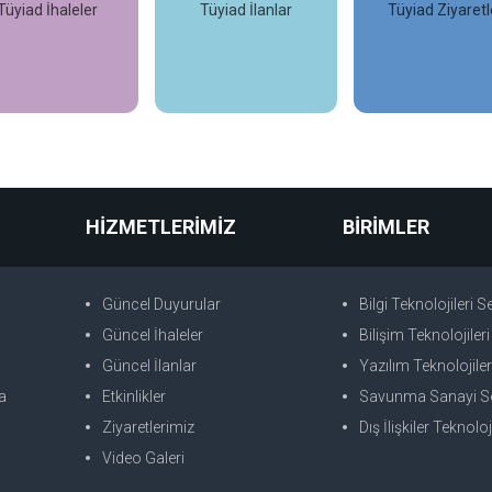
Tüyiad İhaleler
Tüyiad İlanlar
Tüyiad Ziyaretl
İncele
İncele
İncele
HİZMETLERİMİZ
BİRİMLER
Güncel Duyurular
Bilgi Teknolojileri 
Güncel İhaleler
Bilişim Teknolojileri S
Güncel İlanlar
Yazılım Teknolojileri S
a
Etkinlikler
Savunma Sanayi Sekt
Ziyaretlerimiz
Dış İlişkiler Teknoloji 
Video Galeri