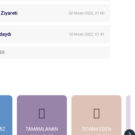
Ziyareti
02 Nisan 2022, 21:00
daydı
10 Nisan 2022, 01:41
ER
MİZ
TAMAMLANAN
DEVAM EDEN
G
›