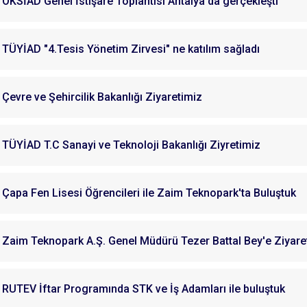
OKSİAD Genel İstişare Toplantısı Antalya'da gerçekleşti
TÜYİAD "4.Tesis Yönetim Zirvesi" ne katılım sağladı
Çevre ve Şehircilik Bakanlığı Ziyaretimiz
TÜYİAD T.C Sanayi ve Teknoloji Bakanlığı Ziyretimiz
Çapa Fen Lisesi Öğrencileri ile Zaim Teknopark'ta Buluştuk
Zaim Teknopark A.Ş. Genel Müdürü Tezer Battal Bey'e Ziyare
RUTEV İftar Programında STK ve İş Adamları ile buluştuk