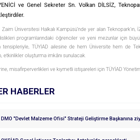
YENİCİ ve Genel Sekreter Sn. Volkan DİLSİZ, Teknopark
eştirdiler.
l Zaim Üniversitesi Halkalı Kampüsü'nde yer alan Teknopark'ın, İZÜ
slikleri programlarındaki öğrenciler ve yeni mezunlar için büy
ın tensipleriyle, TÜYİAD ailesine de hem Üniversite hem de T
ip, etkinlikler oluşturma imkânı sunulacak.
ine, misafirperverlikleri ve kıymetli istişareleri için TÜYİAD Yöneti
ER HABERLER
DMO "Devlet Malzeme Ofisi" Strateji Geliştirme Başkanına zi