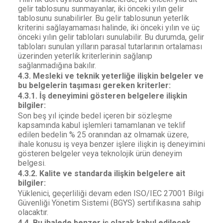
gelir tablosunu sunmayanlar, iki önceki yılın gelir
tablosunu sunabilirler. Bu gelir tablosunun yeterlik
kriterini sağlayamaması halinde, iki önceki yılın ve üç
önceki yılın gelir tabloları sunulabilir. Bu durumda, gelir
tabloları sunulan yılların parasal tutarlarının ortalaması
üzerinden yeterlik kriterlerinin sağlanıp
sağlanmadığına bakılır.
4.3. Mesleki ve teknik yeterliğe ilişkin belgeler ve
bu belgelerin taşıması gereken kriterler:
4.3.1. İş deneyimini gösteren belgelere ilişkin
bilgiler:
Son beş yıl içinde bedel içeren bir sözleşme
kapsamında kabul işlemleri tamamlanan ve teklif
edilen bedelin
% 25
oranından az olmamak üzere,
ihale konusu iş veya benzer işlere ilişkin iş deneyimini
gösteren belgeler veya teknolojik ürün deneyim
belgesi.
4.3.2. Kalite ve standarda ilişkin belgelere ait
bilgiler:
Yüklenici, geçerliliği devam eden ISO/IEC 27001 Bilgi
Güvenliği Yönetim Sistemi (BGYS) sertifikasına sahip
olacaktır.
4.4. Bu ihalede benzer iş olarak kabul edilecek