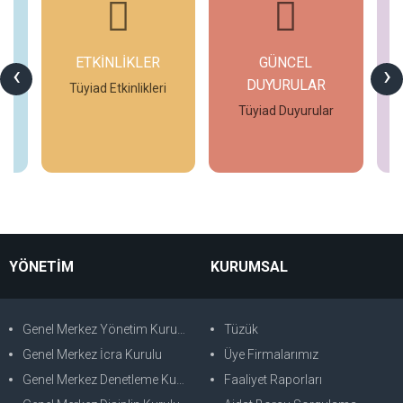
ETKİNLİKLER
GÜNCEL
G
‹
›
DUYURULAR
si
Tüyiad Etkinlikleri
Tüyiad Duyurular
İncele
İncele
YÖNETİM
KURUMSAL
Genel Merkez Yönetim Kurulu
Tüzük
Genel Merkez İcra Kurulu
Üye Firmalarımız
Genel Merkez Denetleme Kurulu
Faaliyet Raporları