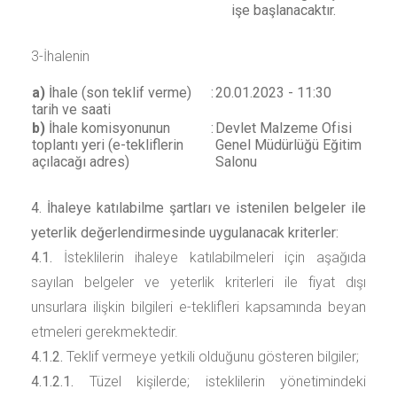
işe başlanacaktır.
3-İhalenin
a)
İhale (son teklif verme)
:
20.01.2023 - 11:30
tarih ve saati
b)
İhale komisyonunun
:
Devlet Malzeme Ofisi
toplantı yeri (e-tekliflerin
Genel Müdürlüğü Eğitim
açılacağı adres)
Salonu
4. İhaleye katılabilme şartları ve istenilen belgeler ile
yeterlik değerlendirmesinde uygulanacak kriterler:
4.1.
İsteklilerin ihaleye katılabilmeleri için aşağıda
sayılan belgeler ve yeterlik kriterleri ile fiyat dışı
unsurlara ilişkin bilgileri e-teklifleri kapsamında beyan
etmeleri gerekmektedir.
4.1.2.
Teklif vermeye yetkili olduğunu gösteren bilgiler;
4.1.2.1.
Tüzel kişilerde; isteklilerin yönetimindeki