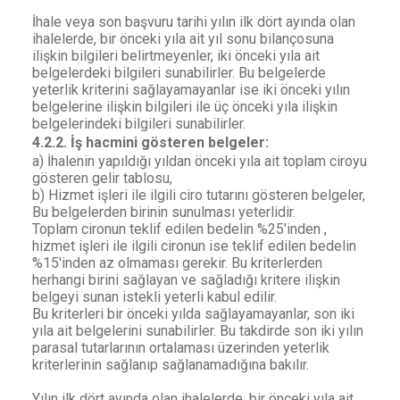
İhale veya son başvuru tarihi yılın ilk dört ayında olan
ihalelerde, bir önceki yıla ait yıl sonu bilançosuna
ilişkin bilgileri belirtmeyenler, iki önceki yıla ait
belgelerdeki bilgileri sunabilirler. Bu belgelerde
yeterlik kriterini sağlayamayanlar ise iki önceki yılın
belgelerine ilişkin bilgileri ile üç önceki yıla ilişkin
belgelerindeki bilgileri sunabilirler.
4.2.2. İş hacmini gösteren belgeler:
a) İhalenin yapıldığı yıldan önceki yıla ait toplam ciroyu
gösteren gelir tablosu,
b) Hizmet işleri ile ilgili ciro tutarını gösteren belgeler,
Bu belgelerden birinin sunulması yeterlidir.
Toplam cironun teklif edilen bedelin %25'inden ,
hizmet işleri ile ilgili cironun ise teklif edilen bedelin
%15'inden az olmaması gerekir. Bu kriterlerden
herhangi birini sağlayan ve sağladığı kritere ilişkin
belgeyi sunan istekli yeterli kabul edilir.
Bu kriterleri bir önceki yılda sağlayamayanlar, son iki
yıla ait belgelerini sunabilirler. Bu takdirde son iki yılın
parasal tutarlarının ortalaması üzerinden yeterlik
kriterlerinin sağlanıp sağlanamadığına bakılır.
Yılın ilk dört ayında olan ihalelerde, bir önceki yıla ait