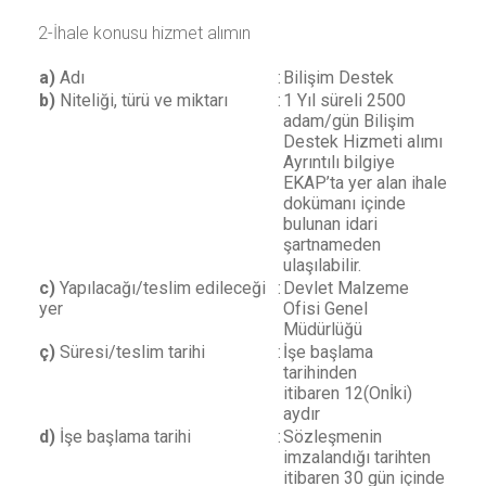
2-İhale konusu hizmet alımın
a)
Adı
:
Bilişim Destek
b)
Niteliği, türü ve miktarı
:
1 Yıl süreli 2500
adam/gün Bilişim
Destek Hizmeti alımı
Ayrıntılı bilgiye
EKAP’ta yer alan ihale
dokümanı içinde
bulunan idari
şartnameden
ulaşılabilir.
c)
Yapılacağı/teslim edileceği
:
Devlet Malzeme
yer
Ofisi Genel
Müdürlüğü
ç)
Süresi/teslim tarihi
:
İşe başlama
tarihinden
itibaren
12(Onİki)
aydır
d)
İşe başlama tarihi
:
Sözleşmenin
imzalandığı tarihten
itibaren
30
gün içinde