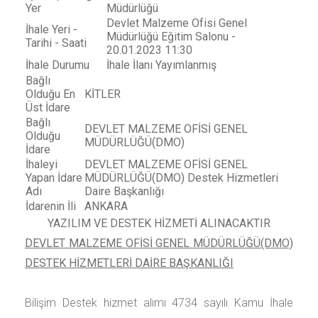
Yer
Müdürlüğü
Devlet Malzeme Ofisi Genel
İhale Yeri -
Müdürlüğü Eğitim Salonu -
Tarihi - Saati
20.01.2023 11:30
İhale Durumu
İhale İlanı Yayımlanmış
Bağlı
Olduğu En
KİTLER
Üst İdare
Bağlı
DEVLET MALZEME OFİSİ GENEL
Olduğu
MÜDÜRLÜĞÜ(DMO)
İdare
İhaleyi
DEVLET MALZEME OFİSİ GENEL
Yapan İdare
MÜDÜRLÜĞÜ(DMO) Destek Hizmetleri
Adı
Daire Başkanlığı
İdarenin İli
ANKARA
YAZILIM VE DESTEK HİZMETİ ALINACAKTIR
DEVLET MALZEME OFİSİ GENEL MÜDÜRLÜĞÜ(DMO)
DESTEK HİZMETLERİ DAİRE BAŞKANLIĞI
Bilişim Destek
hizmet alımı 4734 sayılı Kamu İhale