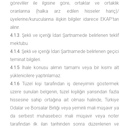
görevliler ile ilgisine göre, ortaklar ve ortaklık
oranlarına (halka arz edilen hisseler hariç)/
üyelerine/kurucularına ilişkin bilgiler idarece EKAP’tan
alınır.
4.1.3.
Şekli ve içeriği İdari Şartnamede belirlenen teklif
mektubu.
4.1.4.
Şekli ve içeriği İdari Şartnamede belirlenen geçici
teminat bilgileri.
4.1.5
İhale konusu alımın tamamı veya bir kısmı alt
yüklenicilere yaptırılamaz.
4.1.6
Tüzel kişi tarafından iş deneyimini göstermek
üzere sunulan belgenin, tüzel kişiliğin yarısından fazla
hissesine sahip ortağına ait olması halinde, Türkiye
Odalar ve Borsalar Birliği veya yeminli mali müşavir ya
da serbest muhasebeci mali müşavir veya noter
tarafından ilk ilan tarihinden sonra düzenlenen ve