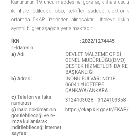
Kanununun 19 uncu maddesine göre açık ihale usulü
ile ihale edilecek olup, teklifler sadece elektronik
ortamda EKAP üzerinden alınacaktır. İhaleye ilişkin
ayrıntılı bilgiler aşağıda yer almaktadır:
İKN
:
2022/1274445
1-İdarenin
a)
Adı
:
DEVLET MALZEME OFİSİ
GENEL MÜDÜRLÜĞÜ(DMO)
DESTEK HİZMETLERİ DAİRE
BAŞKANLIĞI
b)
Adresi
:
INÖNÜ BULVARI NO:18
06041 YÜCETEPE
ÇANKAYA/ANKARA
c)
Telefon ve faks
:
3124103028 - 3124103358
numarası
ç)
İhale dokümanının
:
https://ekap.kik.gov.tr/EKAP/
görülebileceği ve e-
imza kullanılarak
indirilebileceği internet
sayfası