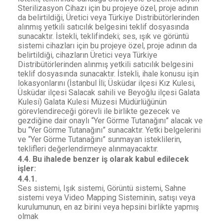
Sterilizasyon Cihazı için bu projeye özel, proje adının
da belirtildiği, Üretici veya Türkiye Distribütörlerinden
alınmış yetkili satıcılık belgesini teklif dosyasında
sunacaktır. İstekli, teklifindeki; ses, ışık ve görüntü
sistemi cihazları için bu projeye özel, proje adının da
belirtildiği, cihazların Üretici veya Türkiye
Distribütörlerinden alınmış yetkili satıcılık belgesini
teklif dosyasında sunacaktır. İstekli, ihale konusu işin
lokasyonlarını (İstanbul İli; Üsküdar ilçesi Kız Kulesi,
Üsküdar ilçesi Salacak sahili ve Beyoğlu ilçesi Galata
Kulesi) Galata Kulesi Müzesi Müdürlüğünün
görevlendireceği görevli ile birlikte gezecek ve
gezdiğine dair onaylı “Yer Görme Tutanağını” alacak ve
bu “Yer Görme Tutanağını” sunacaktır. Yetki belgelerini
ve “Yer Görme Tutanağını” sunmayan isteklilerin,
teklifleri değerlendirmeye alınmayacaktır.
4.4. Bu ihalede benzer iş olarak kabul edilecek
işler:
4.4.1.
Ses sistemi, Işık sistemi, Görüntü sistemi, Sahne
sistemi veya Video Mapping Sisteminin, satışı veya
kurulumunun, en az birini veya hepsini birlikte yapmış
olmak