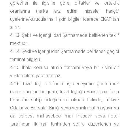
görevliler ile ilgisine göre, ortaklar ve ortaklık
oranlarına (halka arz edilen hisseler hariç)/
üyelerine/kurucularına ilişkin bilgiler idarece EKAP’tan
alınır.
4.1.3.
Şekli ve içeriği İdari Şartnamede belirlenen teklif
mektubu.
4.1.4.
Şekli ve içeriği İdari Şartnamede belirlenen geçici
teminat bilgileri.
4.1.5
İhale konusu alımın tamamı veya bir kısmı alt
yüklenicilere yaptırılamaz.
4.1.6
Tüzel kişi tarafından iş deneyimini göstermek
üzere sunulan belgenin, tüzel kişiliğin yarısından fazla
hissesine sahip ortağına ait olması halinde, Türkiye
Odalar ve Borsalar Birliği veya yeminli mali müşavir ya
da serbest muhasebeci mali müşavir veya noter
tarafından ilk ilan tarihinden sonra düzenlenen ve