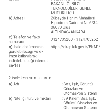
BAKANLIĞI BİLGİ
TEKNOLOJİLERİ GENEL
MÜDÜRLÜĞÜ
b)
Adresi
:
Zübeyde Hanım Mahallesi
Hipodrom Caddesi No:6/34
06070 Ulus
ALTINDAĞ/ANKARA
c)
Telefon ve faks
:
3124705200 - 3124705252
numarası
ç)
İhale dokümanının
:
https://ekap.kik.gov.tr/EKAP/
görülebileceği ve e-
imza kullanılarak
indirilebileceği internet
sayfası
2-İhale konusu mal alımın
a)
Adı
:
Ses, Işık, Görüntü
Cihazları ve
Otomasyon Sistemi
b)
Niteliği, türü ve miktarı
:
39 Kalem Ses, Işık,
Görüntü Cihazları ve
Otomasyon Sistemi