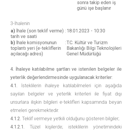
sonra takip eden iş
günü işe başlanır
3-İhalenin
a)
İhale (son teklif verme)
:
18.01.2023 - 10:30
tarih ve saati
b)
İhale komisyonunun
:
T.C. Kültür ve Turizm
toplantı yeri (e-tekliflerin
Bakanlığı Bilgi Teknolojileri
açılacağı adres)
Genel Müdürlüğü
4. İhaleye katılabilme şartları ve istenilen belgeler ile
yeterlik değerlendirmesinde uygulanacak kriterler:
4.1.
İsteklilerin ihaleye katılabilmeleri için aşağıda
sayılan belgeler ve yeterlik kriterleri ile fiyat dışı
unsurlara ilişkin bilgileri e-teklifleri kapsamında beyan
etmeleri gerekmektedir.
4.1.2.
Teklif vermeye yetkili olduğunu gösteren bilgiler;
4.1.2.1.
Tüzel kişilerde; isteklilerin yönetimindeki