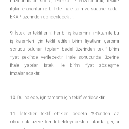
hazırlandıktan sonra, e-imza ile imzalanarak, teklife
ilişkin e-anahtar ile birlikte ihale tarih ve saatine kadar
EKAP üzerinden gönderilecektir.
9.
İstekliler tekliflerini, her bir iş kaleminin miktarı ile bu
iş kalemleri için teklif edilen birim fiyatların çarpımı
sonucu bulunan toplam bedel üzerinden teklif birim
fiyat şeklinde verilecektir. İhale sonucunda, üzerine
ihale yapılan istekli ile birim fiyat sözleşme
imzalanacaktır.
10.
Bu ihalede, işin tamamı için teklif verilecektir.
11.
İstekliler teklif ettikleri bedelin %3’ünden az
olmamak üzere kendi belirleyecekleri tutarda geçici