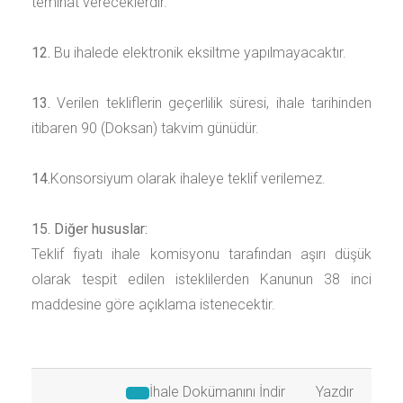
teminat vereceklerdir.
12.
Bu ihalede elektronik eksiltme yapılmayacaktır.
13.
Verilen tekliflerin geçerlilik süresi, ihale tarihinden
itibaren
90 (Doksan)
takvim günüdür.
14.
Konsorsiyum olarak ihaleye teklif verilemez.
15. Diğer hususlar:
Teklif fiyatı ihale komisyonu tarafından aşırı düşük
olarak tespit edilen isteklilerden Kanunun 38 inci
maddesine göre açıklama istenecektir.
İhale Dokümanını İndir
Yazdır