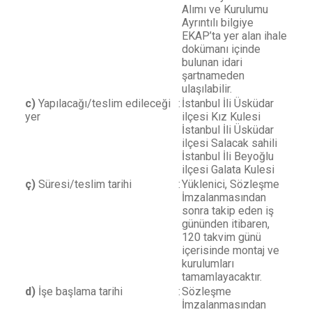
Alımı ve Kurulumu
Ayrıntılı bilgiye
EKAP’ta yer alan ihale
dokümanı içinde
bulunan idari
şartnameden
ulaşılabilir.
c)
Yapılacağı/teslim edileceği
:
İstanbul İli Üsküdar
yer
ilçesi Kız Kulesi
İstanbul İli Üsküdar
ilçesi Salacak sahili
İstanbul İli Beyoğlu
ilçesi Galata Kulesi
ç)
Süresi/teslim tarihi
:
Yüklenici, Sözleşme
İmzalanmasından
sonra takip eden iş
gününden itibaren,
120 takvim günü
içerisinde montaj ve
kurulumları
tamamlayacaktır.
d)
İşe başlama tarihi
:
Sözleşme
İmzalanmasından