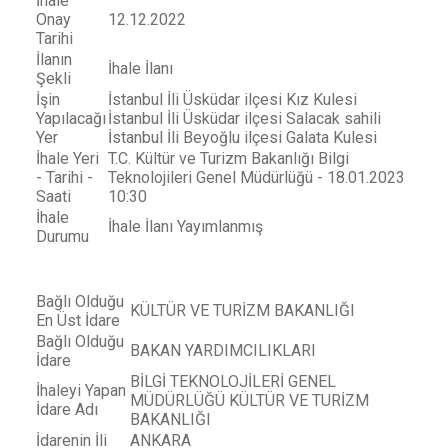
İhale
Onay
12.12.2022
Tarihi
İlanın
İhale İlanı
Şekli
İşin
İstanbul İli Üsküdar ilçesi Kız Kulesi
Yapılacağı
İstanbul İli Üsküdar ilçesi Salacak sahili
Yer
İstanbul İli Beyoğlu ilçesi Galata Kulesi
İhale Yeri
T.C. Kültür ve Turizm Bakanlığı Bilgi
- Tarihi -
Teknolojileri Genel Müdürlüğü - 18.01.2023
Saati
10:30
İhale
İhale İlanı Yayımlanmış
Durumu
Bağlı Olduğu
KÜLTÜR VE TURİZM BAKANLIĞI
En Üst İdare
Bağlı Olduğu
BAKAN YARDIMCILIKLARI
İdare
BİLGİ TEKNOLOJİLERİ GENEL
İhaleyi Yapan
MÜDÜRLÜĞÜ KÜLTÜR VE TURİZM
İdare Adı
BAKANLIĞI
İdarenin İli
ANKARA