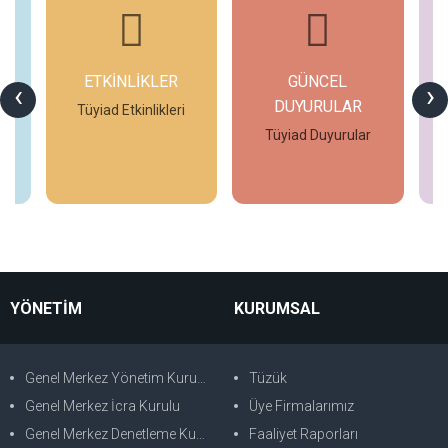
ETKİNLİKLER
GÜNCEL
G
‹
›
DUYURULAR
si
Tüyiad Etkinlikleri
Tüyiad Duyurular
İncele
İncele
YÖNETİM
KURUMSAL
Genel Merkez Yönetim Kurulu
Tüzük
Genel Merkez İcra Kurulu
Üye Firmalarımız
Genel Merkez Denetleme Kurulu
Faaliyet Raporları